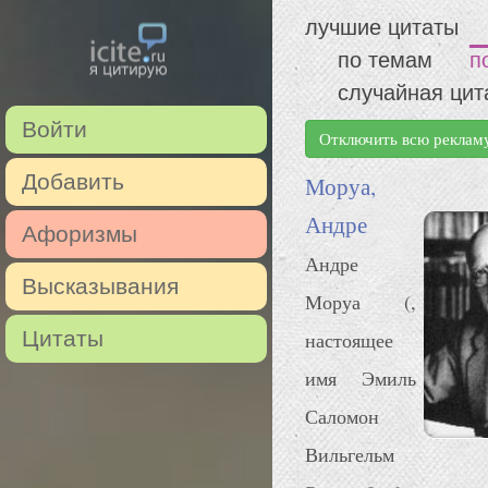
лучшие цитаты
по темам
п
случайная цит
Войти
Отключить всю реклам
Добавить
Моруа,
Андре
Афоризмы
Андре
Высказывания
Моруа (,
Цитаты
настоящее
имя Эмиль
Саломон
Вильгельм