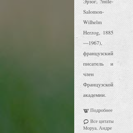
Эрзог, ?mile-
Salomon-
Wilhelm
Herzog, 1885
—1967),
французский
писатель и
член
Французской
академии.
Подробнее
Все цитаты
Моруа, Андре