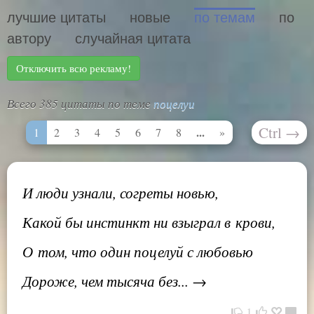
лучшие цитаты
новые
по темам
по
автору
случайная цитата
Отключить всю рекламу!
Всего 385 цитаты по теме
поцелуи
Ctrl
→
...
1
2
3
4
5
6
7
8
»
И люди узнали, согреты новью,
Какой бы инстинкт ни взыграл в крови,
О том, что один поцелуй с любовью
Дороже, чем тысяча без... →
1