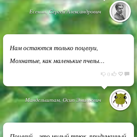
Есенин, Сергей Александрович
Нам остаются только поцелуи,
Мохнатые, как маленькие пчелы…
0
Мандельштам, Осип Эмильевич
Поцелуй – это милый трюк, придуманный