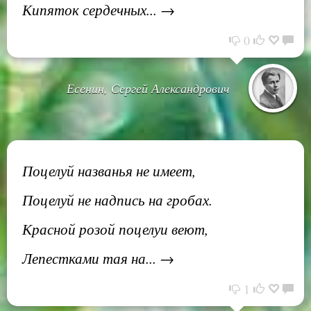
Кипяток сердечных... →
0
Есенин, Сергей Александрович
Поцелуй названья не имеет,
Поцелуй не надпись на гробах.
Красной розой поцелуи веют,
Лепестками тая на... →
1