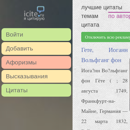
лучшие цитаты
темам
по авто
цитата
Войти
Отключить всю реклам
Добавить
Гете, Иоганн
Вольфганг фон
Афоризмы
Иога?нн Во?льфганг
Высказывания
фон Гёте ( ; 28
Цитаты
августа 1749,
Франкфурт-на-
Майне, Германия —
22 марта 1832,