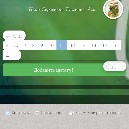
Иван Сергеевич Тургенев. Ася
←
Ctrl
...
«
7
8
9
10
11
12
13
14
15
16
...
»
Ctrl
→
Добавить цитату!
Контакты
Соглашение
Зачем мне регистрация?