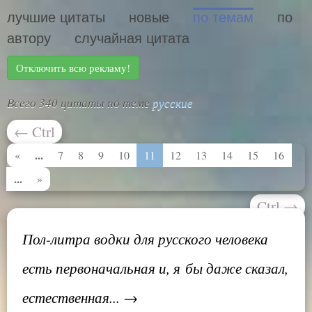
лучшие цитаты
новые
по темам
по
автору
случайная цитата
Отключить всю рекламу!
Всего 340 цитаты по теме
русские
←
Ctrl
...
«
7
8
9
10
11
12
13
14
15
16
...
»
Ctrl
→
Пол-литра водки для русского человека
есть первоначальная и, я бы даже сказал,
естественная... →