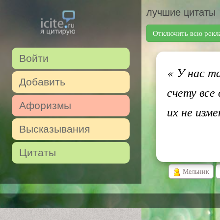
лучшие цитаты
Отключить всю рекл
Войти
«
У нас та
Добавить
счету все
Афоризмы
их не изм
Высказывания
Цитаты
Мельник