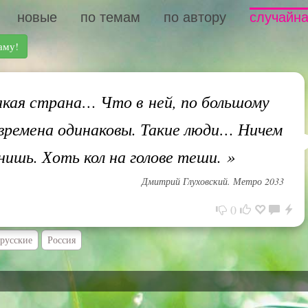
новые
по темам
по автору
случайна
аму!
кая страна… Что в ней, по большому
 времена одинаковы. Такие люди… Ничем
енишь. Хоть кол на голове теши.
»
Дмитрий Глуховский. Метро 2033
0
русские
Россия