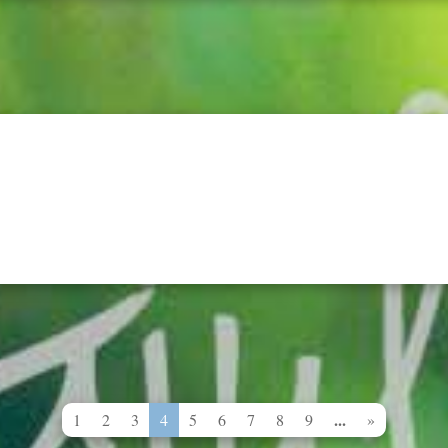
...
1
2
3
4
5
6
7
8
9
»