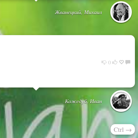
Жванецкий, Михаил
0
Кожедуб, Иван
Ctrl
→