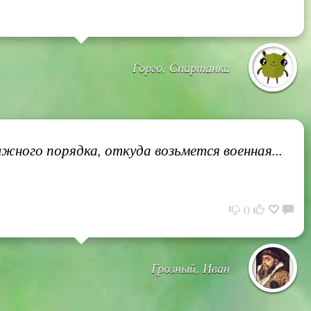
Горго, Спартанка
лжного порядка, откуда возьмется военная...
0
Грозный, Иван