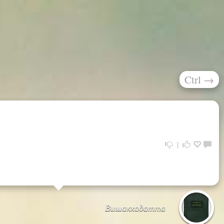
Ctrl
→
1
Вишакхадатта