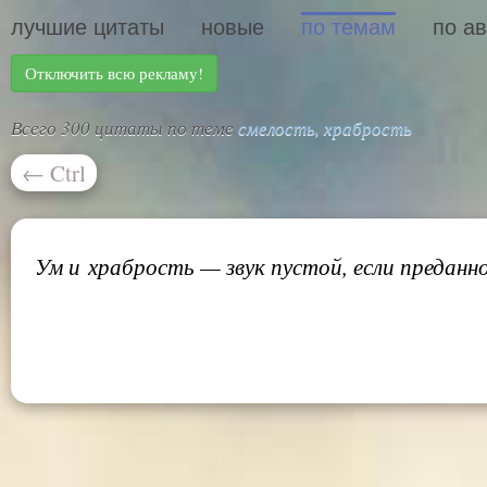
лучшие цитаты
новые
по темам
по а
Отключить всю рекламу!
Всего 300 цитаты по теме
смелость, храбрость
←
Ctrl
Ум и храбрость — звук пустой, если преданн