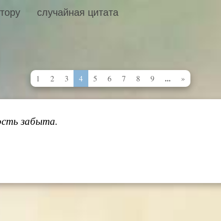
втору
случайная цитата
...
1
2
3
4
5
6
7
8
9
»
ость забыта.