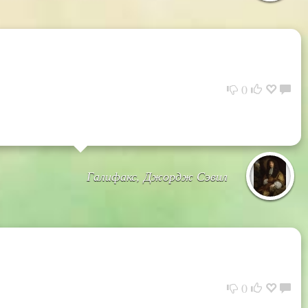
0
Галифакс, Джордж Сэвил
0