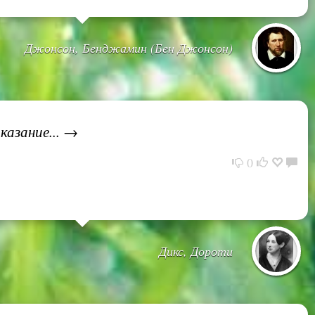
Джонсон, Бенджамин (Бен Джонсон)
казание... →
0
Дикс, Дороти