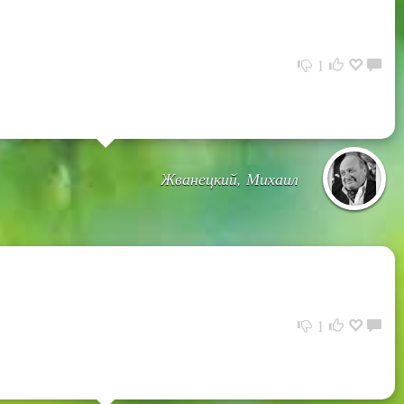
1
Жванецкий, Михаил
1