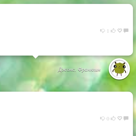
1
Джонс, Франклин
0