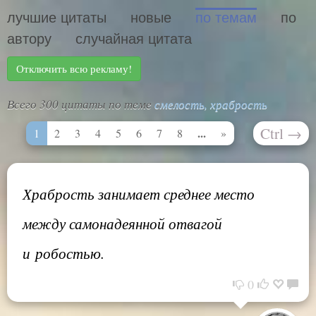
лучшие цитаты
новые
по темам
по
автору
случайная цитата
Отключить всю рекламу!
Всего 300 цитаты по теме
смелость, храбрость
Ctrl
→
...
1
2
3
4
5
6
7
8
»
Храбрость занимает среднее место
между самонадеянной отвагой
и робостью.
0