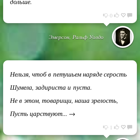
дольше.
0
Эмерсон, Ральф Уолдо
Нельзя, чтоб в петушьем наряде серость
Шумела, задириста и пуста.
Не в этом, товарищи, наша зрелость,
Пусть царствуют... →
1