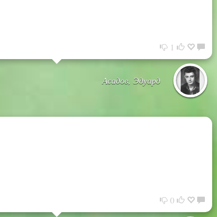
1
Асадов, Эдуард
0