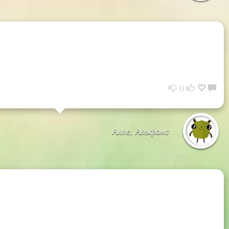
0
Алле, Альфонс