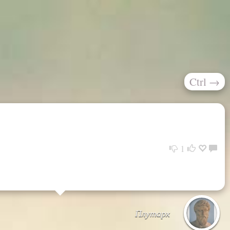
Ctrl
→
1
Плутарх