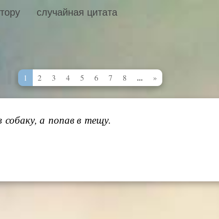
втору
случайная цитата
...
1
2
3
4
5
6
7
8
»
в собаку, а попав в тещу.