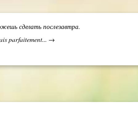
ожешь сделать послезавтра.
ais parfaitement... →