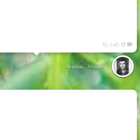
0
Асадов, Эдуард