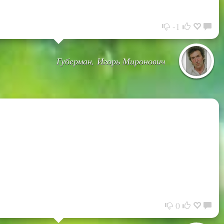
-1
Губерман, Игорь Миронович
0