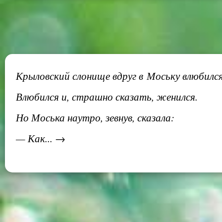
Крыловский слонище вдруг в Моську влюбился
Влюбился и, страшно сказать, женился.
Но Моська наутро, зевнув, сказала:
— Как... →