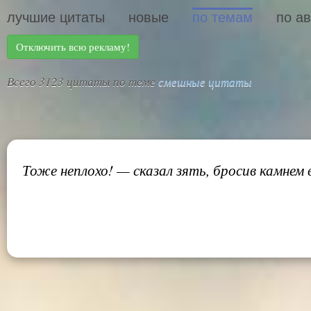
лучшие цитаты
новые
по темам
по а
Отключить всю рекламу!
Всего 3123 цитаты по теме
смешные цитаты
Тоже неплохо! — сказал зять, бросив камнем 