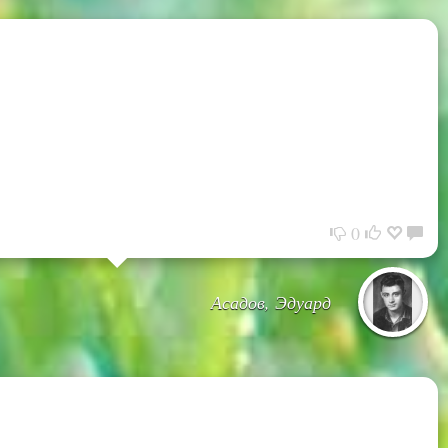
0
Асадов, Эдуард