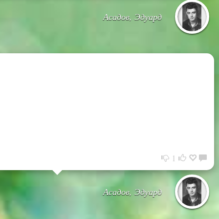
Асадов, Эдуард
1
Асадов, Эдуард