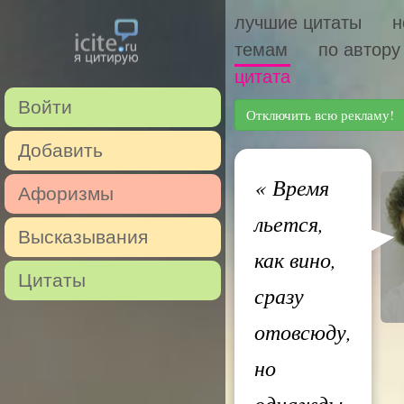
лучшие цитаты
н
темам
по автору
цитата
Войти
Отключить всю рекламу!
Добавить
«
Время
Афоризмы
льется,
Высказывания
как вино,
Цитаты
сразу
отовсюду,
но
однажды