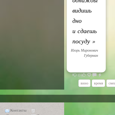
видишь
дно
и сдаешь
посуду
»
Игорь Миронович
Губерман
0
вино
время
сме
Контакты