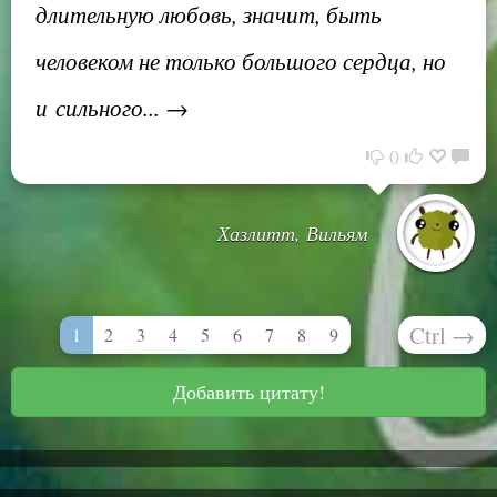
длительную любовь, значит, быть
человеком не только большого сердца, но
и сильного... →
0
Хазлитт, Вильям
Ctrl
→
1
2
3
4
5
6
7
8
9
Добавить цитату!