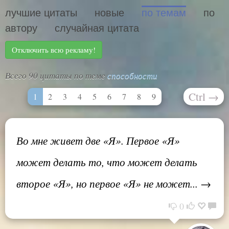
лучшие цитаты
новые
по темам
по
автору
случайная цитата
Отключить всю рекламу!
Всего 90 цитаты по теме
способности
Ctrl
→
1
2
3
4
5
6
7
8
9
Во мне живет две «Я». Первое «Я»
может делать то, что может делать
второе «Я», но первое «Я» не может... →
0