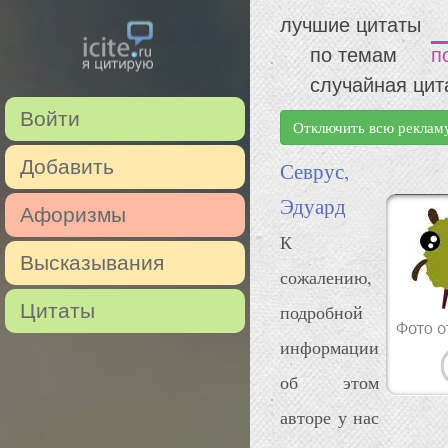
лучшие цитаты
по темам
п
случайная цит
Войти
Отключить всю реклам
Добавить
Севрус,
Эдуард
Афоризмы
К
Высказывания
сожалению,
Цитаты
подробной
информации
об этом
авторе у нас