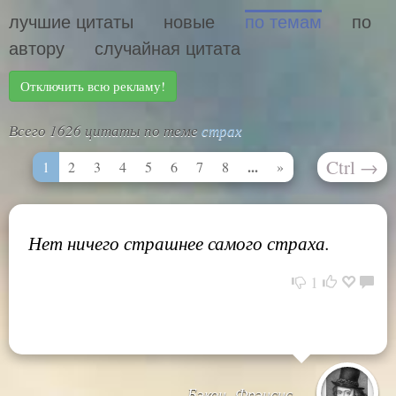
лучшие цитаты
новые
по темам
по
автору
случайная цитата
Отключить всю рекламу!
Всего 1626 цитаты по теме
страх
Ctrl
→
...
1
2
3
4
5
6
7
8
»
Нет ничего страшнее самого страха.
1
Бэкон, Фрэнсис