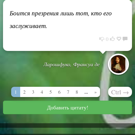
Боится презрения лишь тот, кто его
заслуживает.
0
Ларошфуко, Франсуа де
Ctrl
→
...
1
2
3
4
5
6
7
8
»
Добавить цитату!