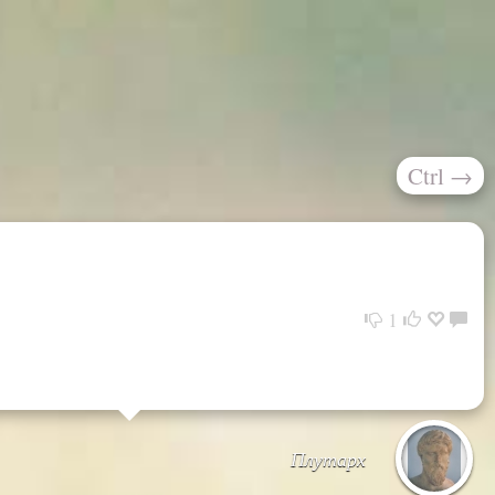
Ctrl
→
1
Плутарх