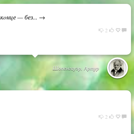
кoнце — без... →
2
Шопенгауэр, Артур
2