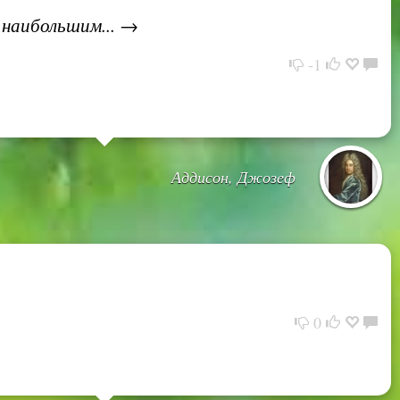
 наибольшим... →
-1
Аддисон, Джозеф
0