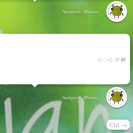
Антрим, Минна
3
Антрим, Минна
Ctrl
→