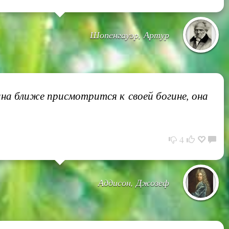
Шопенгауэр, Артур
на ближе присмотрится к своей богине, она
4
Аддисон, Джозеф