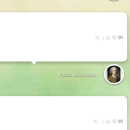
1
Руссо, Жан-Жак
-1