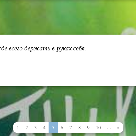
е всего держать в руках себя.
...
1
2
3
4
5
6
7
8
9
10
»