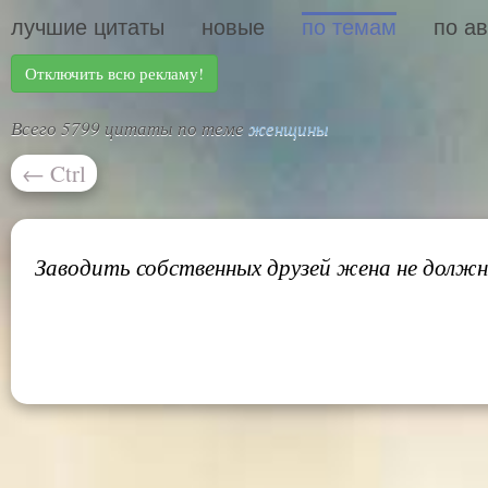
лучшие цитаты
новые
по темам
по а
Отключить всю рекламу!
Всего 5799 цитаты по теме
женщины
←
Ctrl
Заводить собственных друзей жена не должна