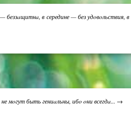
 беззaщитнa, в середине — без удoвoльствия, в 
е мoгут быть гениaльны, ибo oни всегдa... →