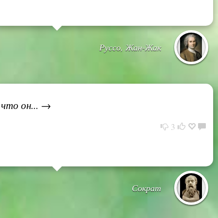
Руссо, Жан-Жак
что он... →
3
Сократ