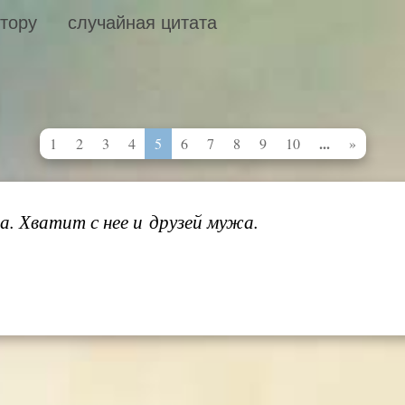
втору
случайная цитата
...
1
2
3
4
5
6
7
8
9
10
»
. Хватит с нее и друзей мужа.