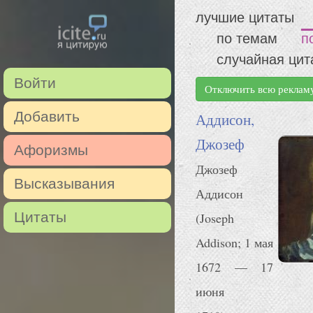
лучшие цитаты
по темам
п
случайная цит
Войти
Отключить всю реклам
Добавить
Аддисон,
Джозеф
Афоризмы
Джозеф
Высказывания
Аддисон
Цитаты
(Joseph
Addison; 1 мая
1672 — 17
июня