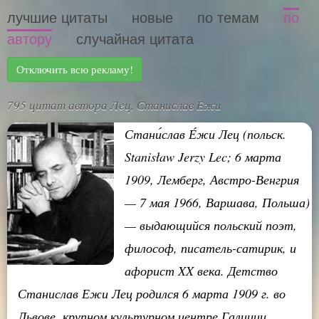
лучшие цитаты
новые
по темам
по
автору
случайная цитата
Отключить всю рекламу!
795 цитат автора Лец, Станислав Ежи
Стани́слав Е́жи Лец (польск.
Stanisław Jerzy Lec; 6 марта
1909, Лемберг, Австро-Венгрия
— 7 мая 1966, Варшава, Польша)
— выдающийся польский поэт,
философ, писатель-сатирик, и
афорист XX века. Детство
Станислав Ежи Лец родился 6 марта 1909 г. во
Львове, крупном культурном центре Галиции,