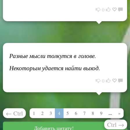
0
Разные мысли толкутся в голове.
Некоторым удается найти выход.
0
←
Ctrl
...
1
2
3
4
5
6
7
8
9
»
Ctrl
→
Добавить цитату!