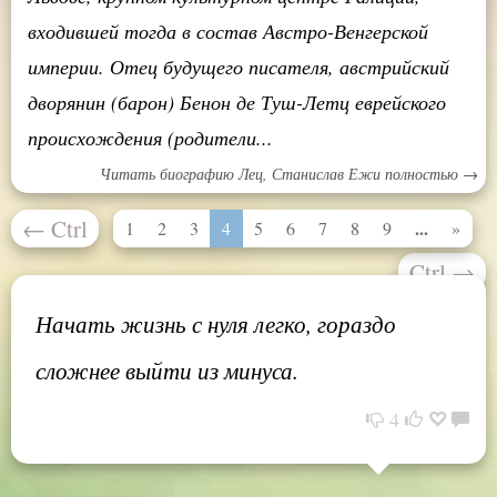
входившей тогда в состав Австро-Венгерской
империи. Отец будущего писателя, австрийский
дворянин (барон) Бенон де Туш-Летц еврейского
происхождения (родители...
Читать биографию Лец, Станислав Ежи полностью →
←
Ctrl
...
1
2
3
4
5
6
7
8
9
»
Ctrl
→
Начать жизнь с нуля легко, гораздо
сложнее выйти из минуса.
4