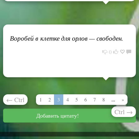
Воробей в клетке для орлов — свободен.
0
←
Ctrl
...
1
2
3
4
5
6
7
8
»
Ctrl
→
Добавить цитату!