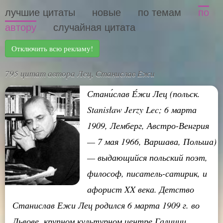
лучшие цитаты
новые
по темам
по
автору
случайная цитата
Отключить всю рекламу!
795 цитат автора Лец, Станислав Ежи
Стани́слав Е́жи Лец (польск.
Stanisław Jerzy Lec; 6 марта
1909, Лемберг, Австро-Венгрия
— 7 мая 1966, Варшава, Польша)
— выдающийся польский поэт,
философ, писатель-сатирик, и
афорист XX века. Детство
Станислав Ежи Лец родился 6 марта 1909 г. во
Львове, крупном культурном центре Галиции,