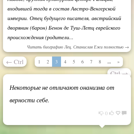
входившей тогда в состав Австро-Венгерской
империи. Отец будущего писателя, австрийский
дворянин (барон) Бенон де Туш-Летц еврейского
происхождения (родители...
Читать биографию Лец, Станислав Ежи полностью →
←
Ctrl
...
1
2
3
4
5
6
7
8
»
Ctrl
→
Некоторые не отличают онанизма от
верности себе.
0