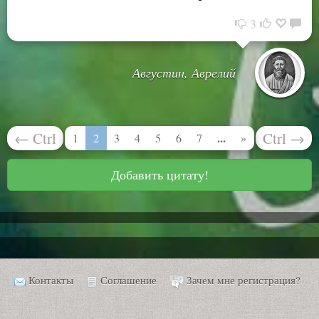
3
Августин, Аврелий
←
Ctrl
Ctrl
→
...
1
2
3
4
5
6
7
»
Добавить цитату!
Контакты
Соглашение
Зачем мне регистрация?