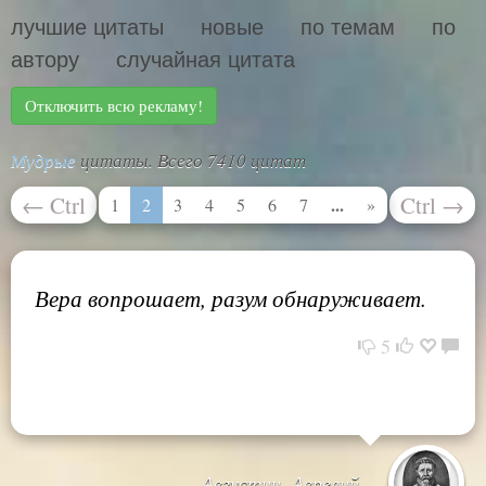
лучшие цитаты
новые
по темам
по
автору
случайная цитата
Отключить всю рекламу!
Мудрые
цитаты. Всего 7410 цитат
←
Ctrl
Ctrl
→
...
1
2
3
4
5
6
7
»
Вера вопрошает, разум обнаруживает.
5
Августин, Аврелий