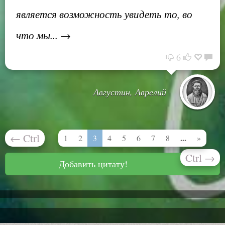
является возможность увидеть то, во
что мы... →
6
Августин, Аврелий
←
Ctrl
...
1
2
3
4
5
6
7
8
»
Ctrl
→
Добавить цитату!