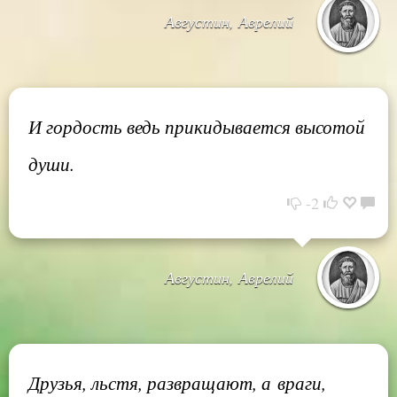
Августин, Аврелий
И гордость ведь прикидывается высотой
души.
-2
Августин, Аврелий
Друзья, льстя, развращают, а враги,