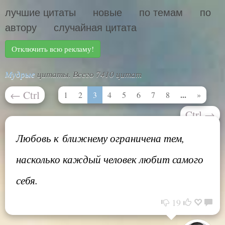
лучшие цитаты
новые
по темам
по
автору
случайная цитата
Отключить всю рекламу!
Мудрые
цитаты. Всего 7410 цитат
←
Ctrl
...
1
2
3
4
5
6
7
8
»
Ctrl
→
Любовь к ближнему ограничена тем,
насколько каждый человек любит самого
себя.
19