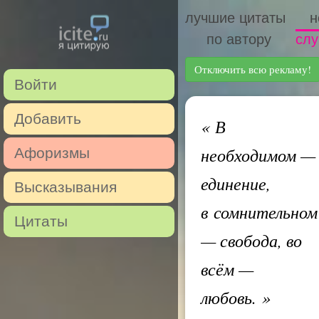
лучшие цитаты
н
по автору
слу
Отключить всю рекламу!
Войти
Добавить
«
В
необходимом —
Афоризмы
единение,
Высказывания
в сомнительном
Цитаты
— свобода, во
всём —
любовь.
»