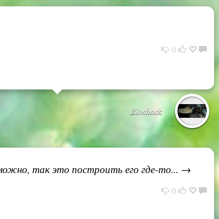
0
Bioshock
можно, так это построить его где-то... →
0