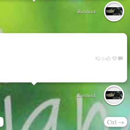
Bioshock
0
Bioshock
Ctrl
→
»