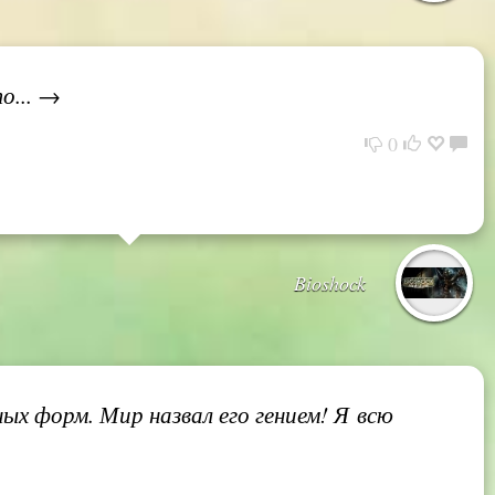
о... →
0
Bioshock
ых форм. Мир назвал его гением! Я всю