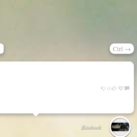
Ctrl
→
»
0
Bioshock