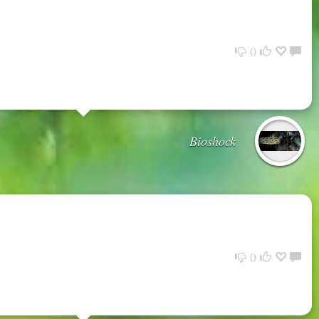
0
Bioshock
0