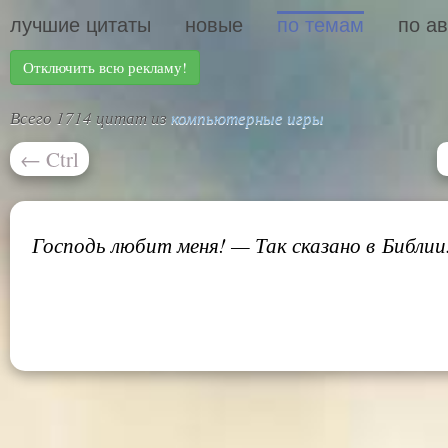
лучшие цитаты
новые
по темам
по а
Отключить всю рекламу!
Всего 1714 цитат из
компьютерные игры
←
Ctrl
Господь любит меня! — Так сказано в Библии