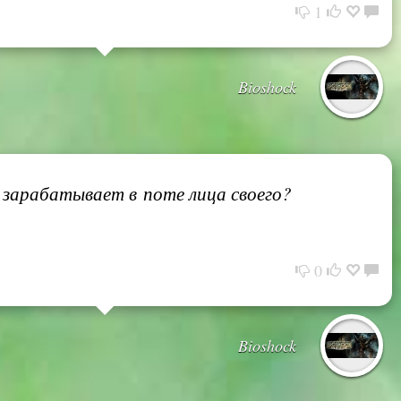
1
Bioshock
о зарабатывает в поте лица своего?
0
Bioshock