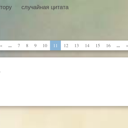
втору
случайная цитата
...
...
«
7
8
9
10
11
12
13
14
15
16
.