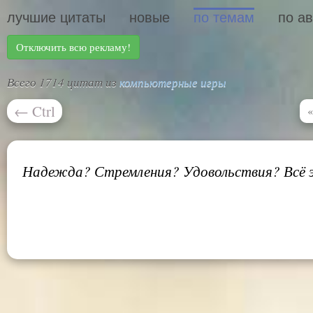
лучшие цитаты
новые
по темам
по а
Отключить всю рекламу!
Всего 1714 цитат из
компьютерные игры
←
Ctrl
«
Надежда? Стремления? Удовольствия? Всё 