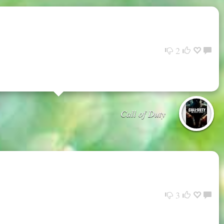
2
Call of Duty
3