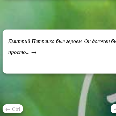
Дмитрий Петренко был героем. Он должен был
просто... →
←
Ctrl
«