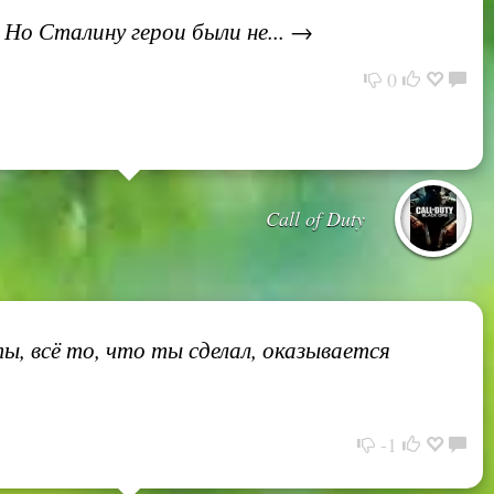
 Но Сталину герои были не... →
0
Call of Duty
ы, всё то, что ты сделал, оказывается
-1