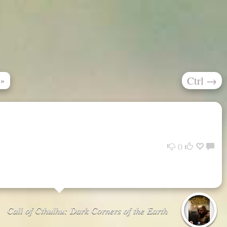
Ctrl
→
»
0
Call of Cthulhu: Dark Corners of the Earth