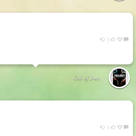
3
Call of Duty
1