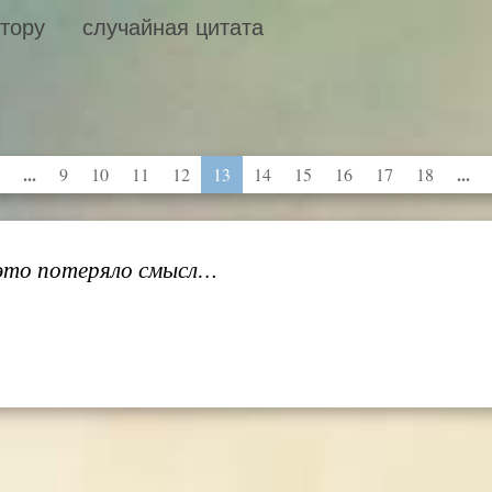
втору
случайная цитата
...
...
9
10
11
12
13
14
15
16
17
18
это потеряло смысл…