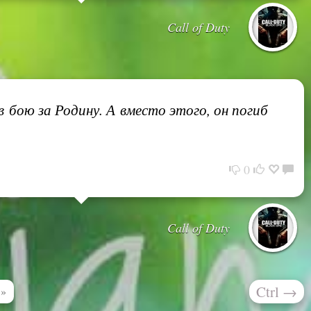
Call of Duty
 бою за Родину. А вместо этого, он погиб
0
Call of Duty
Ctrl
→
»