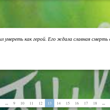
 умереть как герой. Его ждала славная смерть в
...
...
9
10
11
12
13
14
15
16
17
18