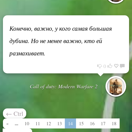
Конечно, важно, у кого самая большая
дубина. Но не менее важно, кто ей
размахивает.
0
Call of duty: Modern Warfare 2
←
Ctrl
...
«
10
11
12
13
14
15
16
17
18