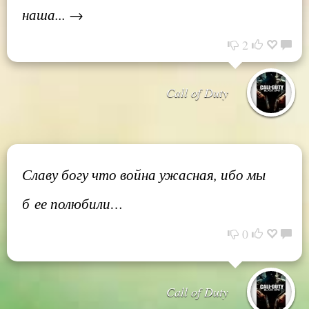
наша... →
2
Call of Duty
Славу богу что война ужасная, ибо мы
б ее полюбили…
0
Call of Duty