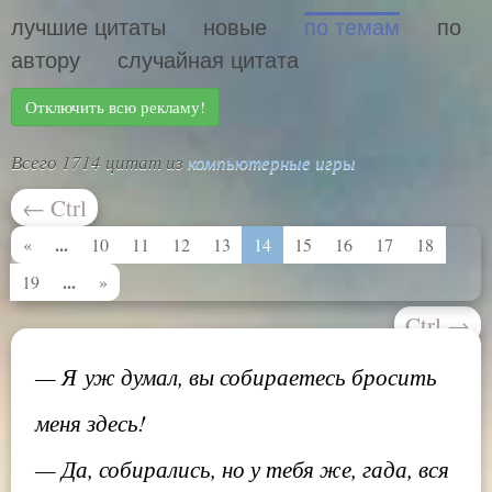
лучшие цитаты
новые
по темам
по
автору
случайная цитата
Отключить всю рекламу!
Всего 1714 цитат из
компьютерные игры
←
Ctrl
...
«
10
11
12
13
14
15
16
17
18
...
19
»
Ctrl
→
— Я уж думал, вы собираетесь бросить
меня здесь!
— Да, собирались, но у тебя же, гада, вся