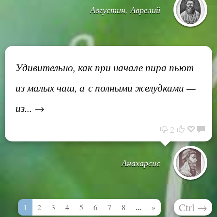
Августин, Аврелий
Удивительно, как при начале пира пьют
из малых чаш, а с полными желудками —
из... →
2
Анахарсис
Ctrl
→
...
1
2
3
4
5
6
7
8
»