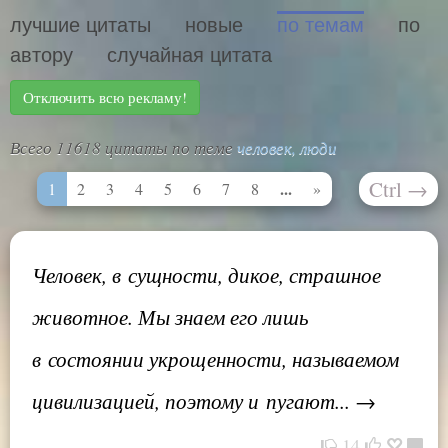
лучшие цитаты
новые
по темам
по
автору
случайная цитата
Отключить всю рекламу!
Всего 11618 цитаты по теме
человек, люди
Ctrl
→
...
1
2
3
4
5
6
7
8
»
Человек, в сущности, дикое, страшное
животное. Мы знаем его лишь
в состоянии укрощенности, называемом
цивилизацией, поэтому и пугают... →
14