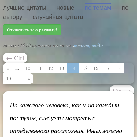
лучшие цитаты
новые
по темам
по
автору
случайная цитата
Отключить всю рекламу!
Всего 11618 цитаты по теме
человек, люди
←
Ctrl
...
«
10
11
12
13
14
15
16
17
18
...
19
»
Ctrl
→
На каждого человека, как и на каждый
поступок, следует смотреть с
определенного расстояния. Иных можно