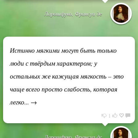
Ларошфуко, Франсуа де
Истинно мягкими могут быть только
люди с твёрдым характером; у
остальных же кажущая мягкость – это
чаще всего просто слабость, которая
легко... →
1
Ларошфуко, Франсуа де