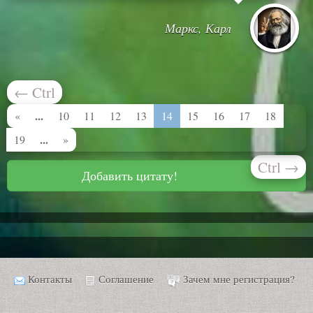
Маркс, Карл
←
Ctrl
...
«
10
11
12
13
14
15
16
17
18
...
19
»
Ctrl
→
Добавить цитату!
Контакты
Соглашение
Зачем мне регистрация?