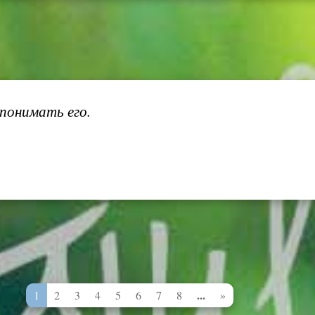
понимать его.
...
1
2
3
4
5
6
7
8
»