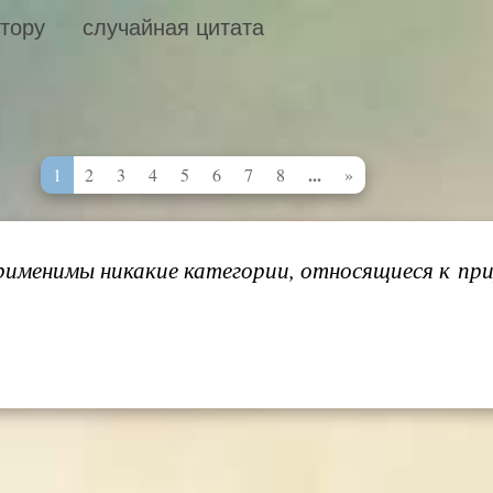
втору
случайная цитата
...
1
2
3
4
5
6
7
8
»
еприменимы никакие категории, относящиеся к пр