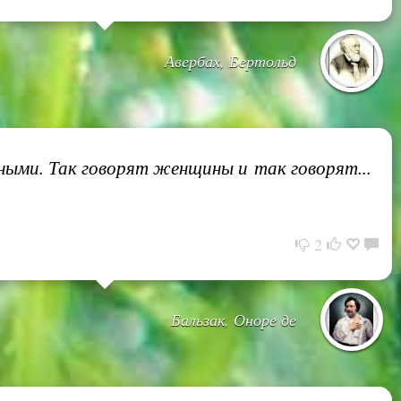
Авербах, Бертольд
ными. Так говорят женщины и так говорят...
2
Бальзак, Оноре де