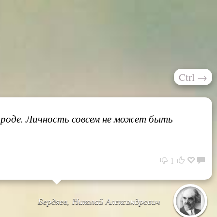
Ctrl
→
ироде. Личность совсем не может быть
1
Бердяев, Николай Александрович