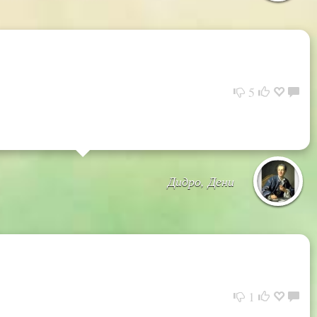
5
Дидро, Дени
1