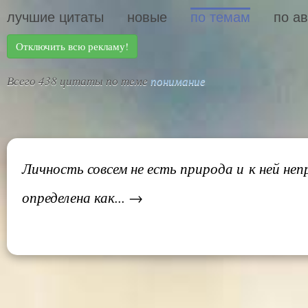
лучшие цитаты
новые
по темам
по а
Отключить всю рекламу!
Всего 438 цитаты по теме
понимание
Личность совсем не есть природа и к ней н
определена как... →