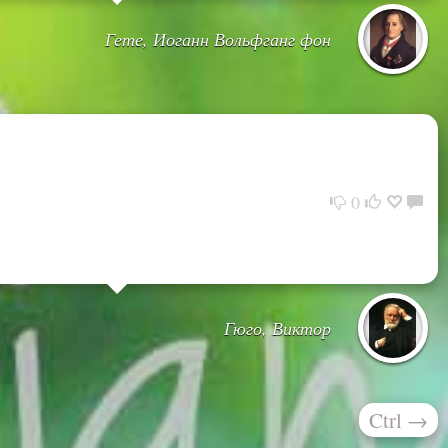
Гете, Иоганн Вольфганг фон
0
Гюго, Виктор
Ctrl
→