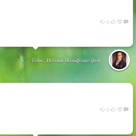
0
Гете, Иоганн Вольфганг фон
0