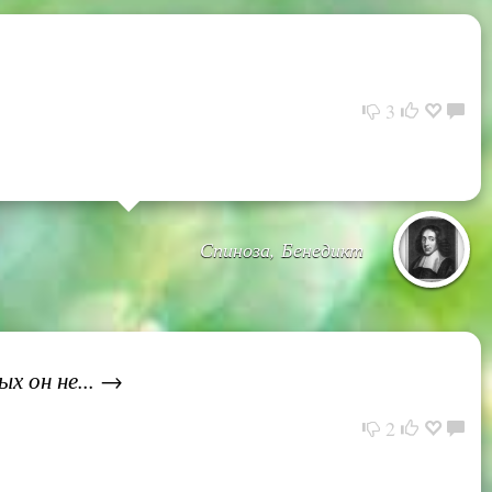
3
Спиноза, Бенедикт
х он не... →
2