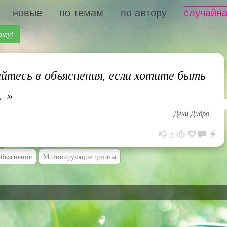
новые
по темам
по автору
случайна
аму!
йтесь в объяснения, если хотите быть
.
»
Дени Дидро
5
объяснение
Мотивирующие цитаты