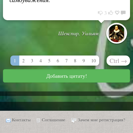
3
Шекспир, Уильям
Ctrl
→
1
2
3
4
5
6
7
8
9
10
Добавить цитату!
Контакты
Соглашение
Зачем мне регистрация?