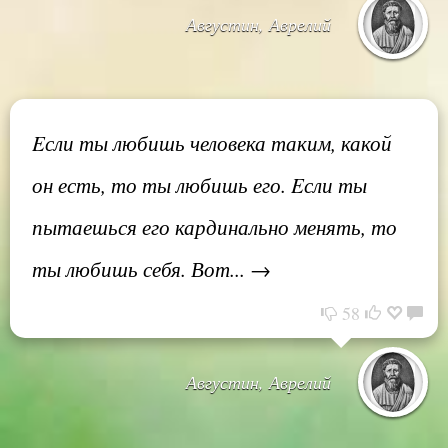
Августин, Аврелий
Eсли ты любишь человека таким, какой
он есть, то ты любишь его. Eсли ты
пытаешься его кардинально менять, то
ты любишь себя. Вот... →
58
Августин, Аврелий