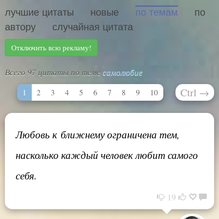
лучшие цитаты
новые
по темам
по
автору
случайная цитата
Отключить всю рекламу!
Всего 97 цитаты по теме
самолюбие
Ctrl
→
1
2
3
4
5
6
7
8
9
10
Любовь к ближнему ограничена тем,
насколько каждый человек любит самого
себя.
19