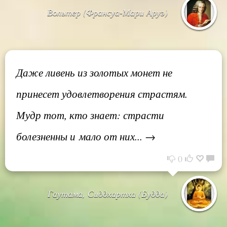
Вольтер (Франсуа-Мари Аруэ)
Даже ливень из золотых монет не
принесет удовлетворения страстям.
Мудр тот, кто знает: страсти
болезненны и мало от них... →
0
Гаутама, Сиддхартха (Будда)