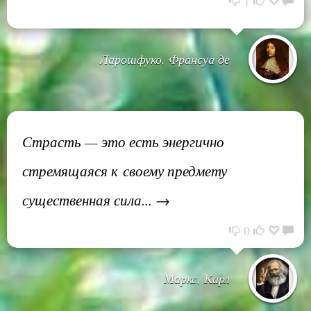
1
Ларошфуко, Франсуа де
Страсть — это есть энергично
стремящаяся к своему предмету
существенная сила... →
0
Маркс, Карл