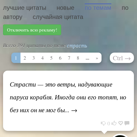
лучшие цитаты
новые
по темам
по
автору
случайная цитата
Отключить всю рекламу!
Всего 391 цитаты по теме
страсть
Ctrl
→
...
1
2
3
4
5
6
7
8
»
Страсти — это ветры, надувающие
паруса корабля. Иногда они его топят, но
без них он не мог бы... →
0