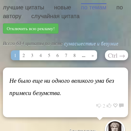
лучшие цитаты
новые
по темам
по
автору
случайная цитата
Отключить всю рекламу!
Всего 614 цитаты по теме
сумасшествие и безумие
Ctrl
→
...
1
2
3
4
5
6
7
8
»
Не было еще ни одного великого ума без
примеси безумства.
2
Аристотель