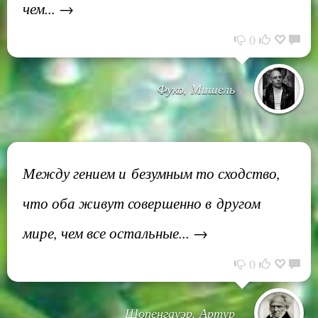
чем... →
0
Фуко, Мишель
Между гением и безумным то сходство,
что оба живут совершенно в другом
мире, чем все остальные... →
0
Шопенгауэр, Артур