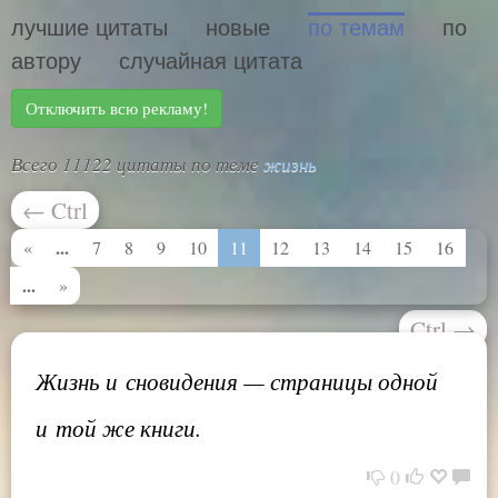
лучшие цитаты
новые
по темам
по
автору
случайная цитата
Отключить всю рекламу!
Всего 11122 цитаты по теме
жизнь
←
Ctrl
...
«
7
8
9
10
11
12
13
14
15
16
...
»
Ctrl
→
Жизнь и сновидения — страницы одной
и той же книги.
0