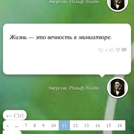
Эмерсон, Ральф Уолдо
Жизнь — это вечность в миниатюре.
4
Эмерсон, Ральф Уолдо
←
Ctrl
...
«
7
8
9
10
11
12
13
14
15
16