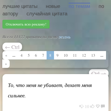
лучшие цитаты
новые
по темам
по
автору
случайная цитата
Отключить всю рекламу!
Всего 11122 цитаты по теме
жизнь
←
Ctrl
...
...
«
4
5
6
7
8
9
10
11
12
13
»
Ctrl
→
То, что меня не убивает, делает меня
сильнее.
10