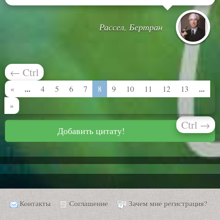
Рассел, Бертран
←
Ctrl
...
...
«
4
5
6
7
8
9
10
11
12
13
»
Ctrl
→
Добавить цитату!
Контакты
Соглашение
Зачем мне регистрация?