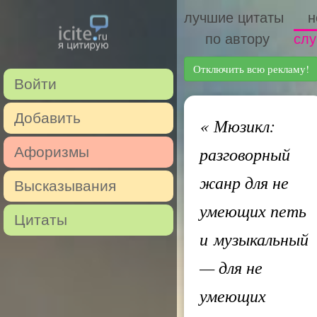
лучшие цитаты
н
по автору
слу
Отключить всю рекламу!
Войти
Добавить
«
Мюзикл:
разговорный
Афоризмы
жанр для не
Высказывания
умеющих петь
Цитаты
и музыкальный
— для не
умеющих