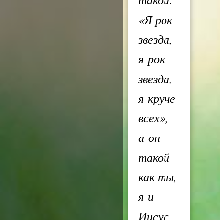
«Я рок
звезда,
я рок
звезда,
я круче
всех»,
а он
такой
как ты,
я и
Иисус