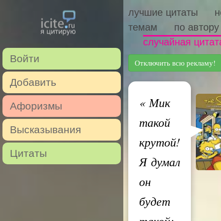
лучшие цитаты
н
темам
по автору
случайная цитат
Войти
Отключить всю рекламу!
Добавить
«
Мик
Афоризмы
такой
Высказывания
крутой!
Цитаты
Я думал
он
будет
такой: