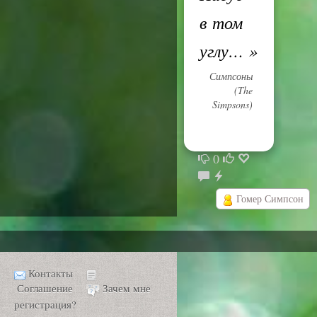
в том
углу…
»
Симпсоны
(The
Simpsons)
0
Гомер Симпсон
Контакты
Соглашение
Зачем мне
регистрация?