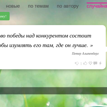
новые
по темам
по автору
случайна
аму!
о победы над конкурентом состоит
обы изумлять его там, где он лучше.
»
Петер Альтенберг
1