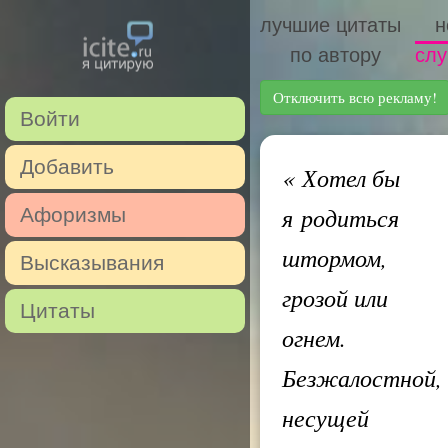
лучшие цитаты
н
по автору
слу
Отключить всю рекламу!
Войти
Добавить
«
Хотел бы
я родиться
Афоризмы
штормом,
Высказывания
грозой или
Цитаты
огнем.
Безжалостной,
несущей