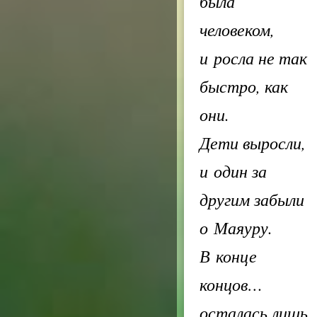
была
человеком,
и росла не так
быстро, как
они.
Дети выросли,
и один за
другим забыли
о Маяуру.
В конце
концов…
осталась лишь