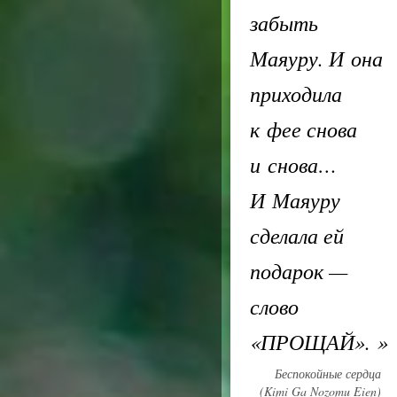
забыть
Маяуру. И она
приходила
к фее снова
и снова…
И Маяуру
сделала ей
подарок —
слово
«ПРОЩАЙ».
»
Беспокойные сердца
(Kimi Ga Nozomu Eien)