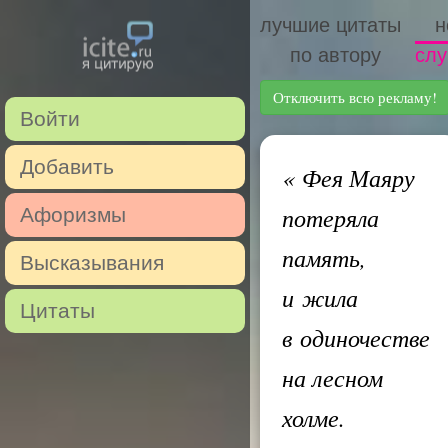
лучшие цитаты
н
по автору
слу
Отключить всю рекламу!
Войти
Добавить
«
Фея Маяру
потеряла
Афоризмы
память,
Высказывания
и жила
Цитаты
в одиночестве
на лесном
холме.