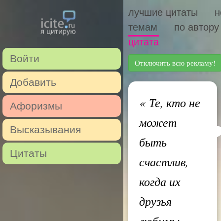
лучшие цитаты
н
темам
по автору
цитата
Войти
Отключить всю рекламу!
Добавить
«
Те, кто не
Афоризмы
может
Высказывания
быть
Цитаты
счастлив,
когда их
друзья
любимы,