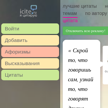
лучшие цитаты
н
темам
по автору
цитата
Войти
Отключить всю рекламу!
Добавить
«
Скрой
Афоризмы
то, что
Высказывания
говоришь
Цитаты
сам, узнай
то, что
говорят
другие