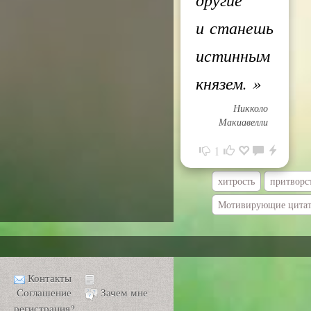
и станешь
истинным
князем.
»
Никколо
Макиавелли
1
хитрость
притворс
Мотивирующие цита
Контакты
Соглашение
Зачем мне
регистрация?