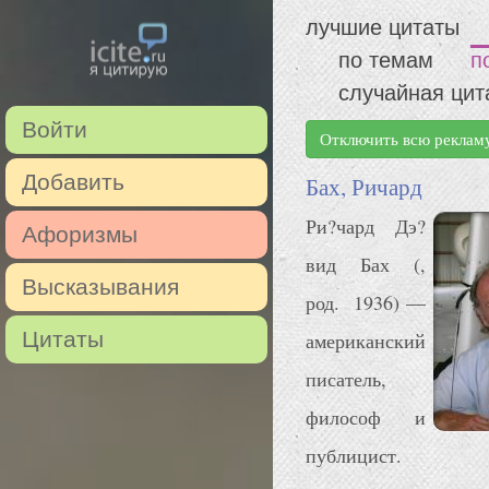
лучшие цитаты
по темам
п
случайная цит
Войти
Отключить всю реклам
Добавить
Бах, Ричард
Ри?чард Дэ?
Афоризмы
вид Бах (,
Высказывания
род. 1936) —
Цитаты
американский
писатель,
философ и
публицист.