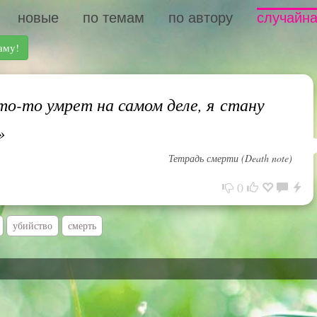
новые
по темам
по автору
случайна
аму!
то-то умрет на самом деле, я стану
»
Тетрадь смерти (Death note)
0
убийство
смерть