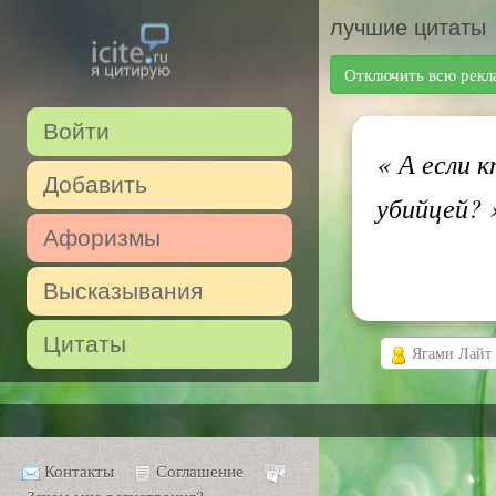
лучшие цитаты
Отключить всю рекл
Войти
«
А если к
Добавить
убийцей?
Афоризмы
Высказывания
Цитаты
Ягами Лайт
Контакты
Соглашение