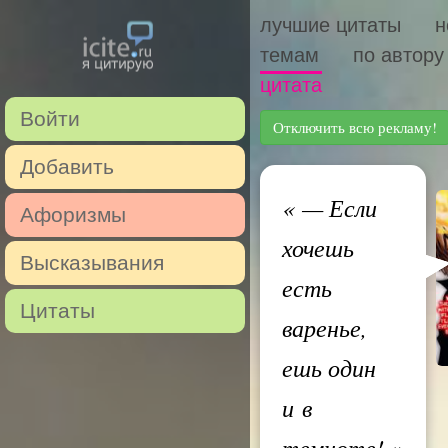
лучшие цитаты
н
темам
по автору
цитата
Войти
Отключить всю рекламу!
Добавить
«
— Если
Афоризмы
хочешь
Высказывания
есть
Цитаты
варенье,
ешь один
и в
темноте!
»