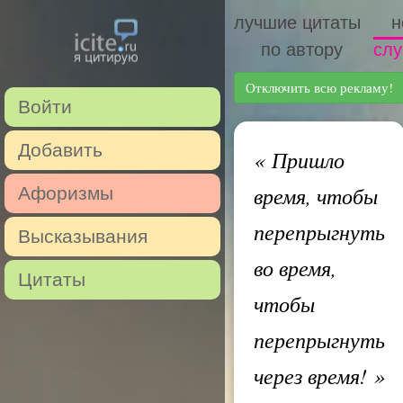
лучшие цитаты
н
по автору
слу
Отключить всю рекламу!
Войти
Добавить
«
Пришло
время, чтобы
Афоризмы
перепрыгнуть
Высказывания
во время,
Цитаты
чтобы
перепрыгнуть
через время!
»