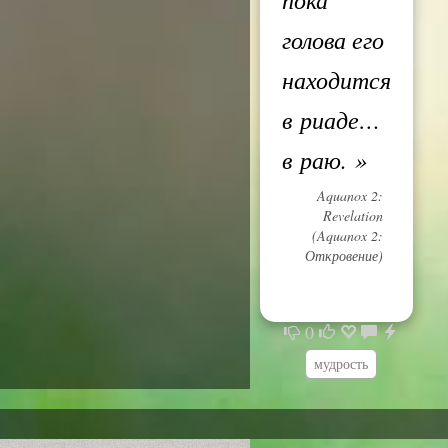
голова его
находится
в риаде…
в раю.
»
Aquanox 2:
Revelation
(Aquanox 2:
Откровение)
0
мудрость