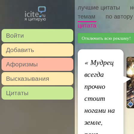
лучшие цитаты
н
темам
по автору
цитата
Войти
Отключить всю рекламу!
Добавить
«
Мудрец
Афоризмы
всегда
Высказывания
прочно
Цитаты
стоит
ногами на
земле,
пока