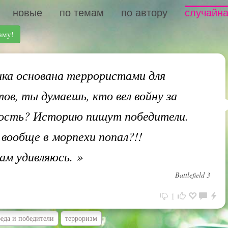
новые
по темам
по автору
случайна
аму!
ка основана террористами для
ов, ты думаешь, кто вел войну за
ость? Историю пишут победители.
вообще в морпехи попал?!!
сам удивляюсь.
»
Battlefield 3
1
еда и победители
терроризм