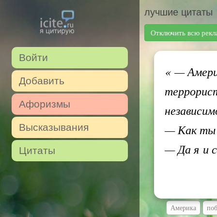
лучшие цитаты
Отключить всю рекл
Войти
«
— Амери
Добавить
террорист
Афоризмы
независим
Высказывания
— Как ты 
— Да я и 
Цитаты
Америка
поб