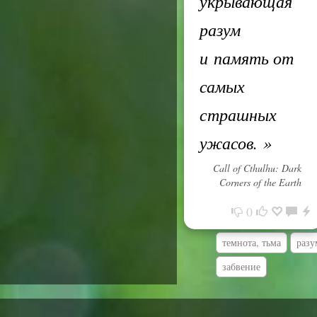
укрывающая
разум
и память от
самых
страшных
ужасов.
»
Call of Cthulhu: Dark
Corners of the Earth
0
темнота, тьма
разу
забвение