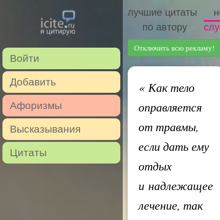
лучшие цитаты
н
по автору
слу
Отключить всю рекламу!
Войти
Добавить
«
Как тело
оправляется
Афоризмы
от травмы,
Высказывания
если дать ему
Цитаты
отдых
и надлежащее
лечение, так