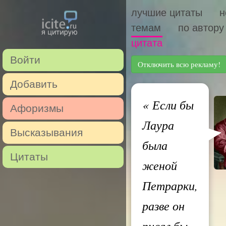
лучшие цитаты
н
темам
по автору
цитата
Войти
Отключить всю рекламу!
Добавить
«
Если бы
Афоризмы
Лаура
Высказывания
была
Цитаты
женой
Петрарки,
разве он
писал бы