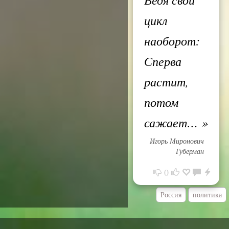
цикл
наоборот:
Сперва
растит,
потом
сажает…
»
Игорь Миронович
Губерман
0
Россия
политика