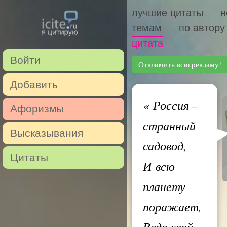
лучшие цитаты
н
темам
по автору
цитата
Войти
Отключить всю рекламу!
Добавить
«
Россия –
Афоризмы
странный
Высказывания
садовод,
Цитаты
И всю
планету
поражает,
Ведя свой