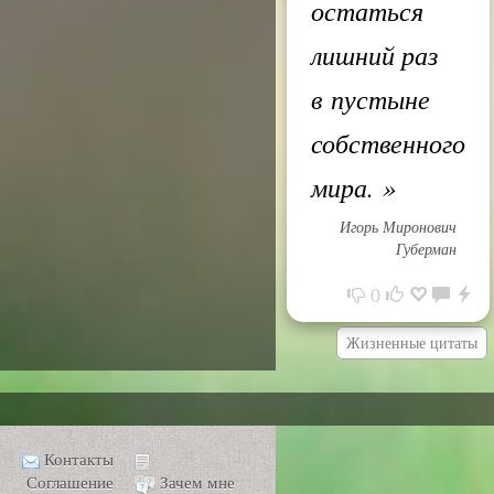
остаться
лишний раз
в пустыне
собственного
мира.
»
Игорь Миронович
Губерман
0
Жизненные цитаты
Контакты
Соглашение
Зачем мне