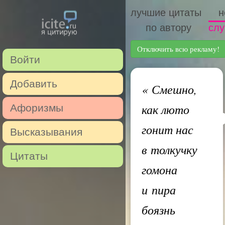
лучшие цитаты
н
по автору
слу
Отключить всю рекламу!
Войти
Добавить
«
Смешно,
как люто
Афоризмы
гонит нас
Высказывания
в толкучку
Цитаты
гомона
и пира
боязнь