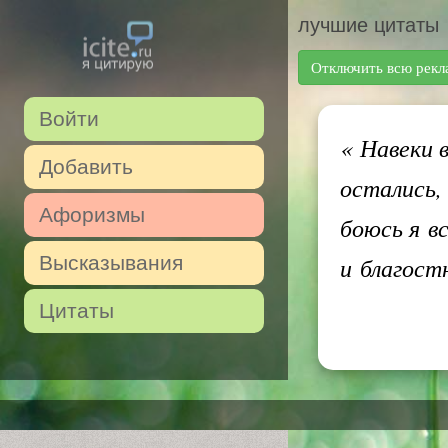
лучшие цитаты
Отключить всю рекл
Войти
«
Навеки в
Добавить
остались, 
Афоризмы
боюсь я в
Высказывания
и благост
Цитаты