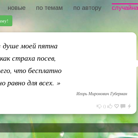
новые
по темам
по автору
случайна
аму!
 душе моей пятна
как страха посев,
сего, что бесплатно
но равно для всех.
»
Игорь Миронович Губерман
0