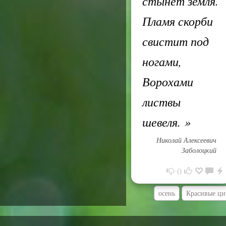
стынет земля.
Пламя скорби
свистит под
ногами,
Ворохами
листвы
шевеля.
»
Николай Алексеевич
Заболоцкий
0
осень
Красивые ци