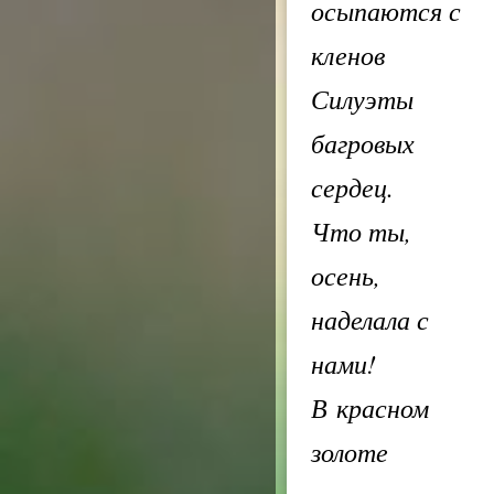
осыпаются с
кленов
Силуэты
багровых
сердец.
Что ты,
осень,
наделала с
нами!
В красном
золоте