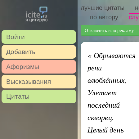
лучшие цитаты
н
по автору
слу
Отключить всю рекламу!
Войти
Добавить
«
Обрываются
речи
Афоризмы
влюблённых,
Высказывания
Улетает
Цитаты
последний
скворец.
Целый день